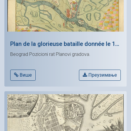
Plan de la glorieuse bataille donnée le 16.e aout, 1717. proche de Belgrade, entre une partie de l' Armée Imperiale compossée de 50. Bataillons 51. Compagnies de Grenadiers, et 24. Regimens de Gavaleric, sous le Comandem. de S. A. S. monseigneur le Prince Eugene de Savoye, et l' Armée de 200 000. Hommes
Beograd Pozicioni rat Planovi gradova.
Више
Преузимање