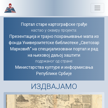
Портал старе картографске грађе
настао у оквиру пројекта:
Презентација и трајно похрањивање мапа из
фонда Универзитетске библиотеке „Светозар
Марковић“ на специјализовани портал и рад
на њиховој даљој заштити
подржаног од стране:
Министарства културе и информисања
Републике Србије
ИЗДВАЈАМО