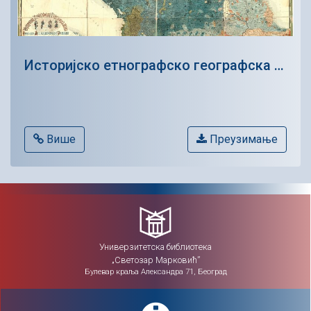
Историјско етнографско географска мапа Срба и српских (југословенских) земаља у Турској и Аустрији
Више
Преузимање
Универзитетска библиотека
„Светозар Марковић”
Булевар краља Александра 71, Београд